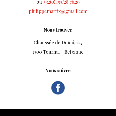
ou
+32(0)495/28.76.29
i
a
philippematrix@gmail.com
l
i
Nous trouver
t
é
Chaussée de Douai, 227
s
7500 Tournai – Belgique
b
a
s
Nous suivre
é
e
s
s
u