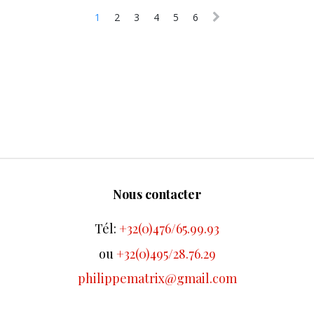
1
2
3
4
5
6
Nous contacter
Tél:
+32(0)476/65.99.93
ou
+32(0)495/28.76.29
philippematrix@gmail.com