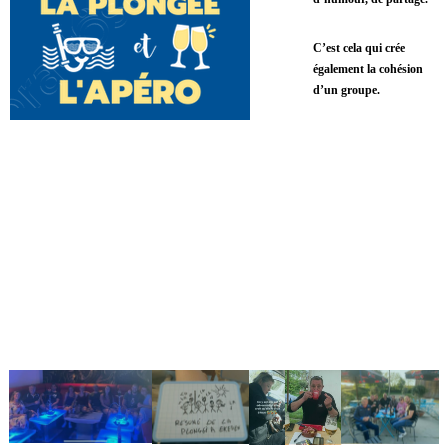
u
d
C’est cela qui crée
'
également la cohésion
d’un groupe.
h
u
m
o
u
r