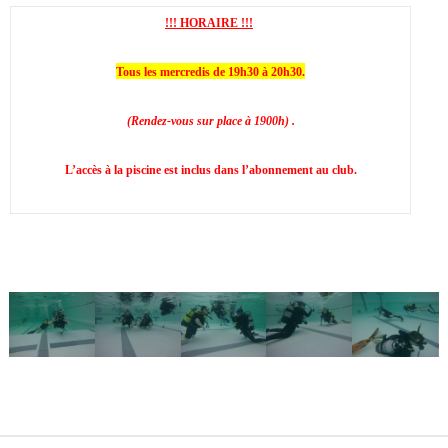
(
C
!!! HORAIRE !!!
e
Tous les mercredis de 19h30 à 20h30.
n
t
(Rendez-vous sur place à 1900h) .
r
e
L’accès à la piscine est inclus dans l’abonnement au club.
d
u
p
r
é
a
u
)