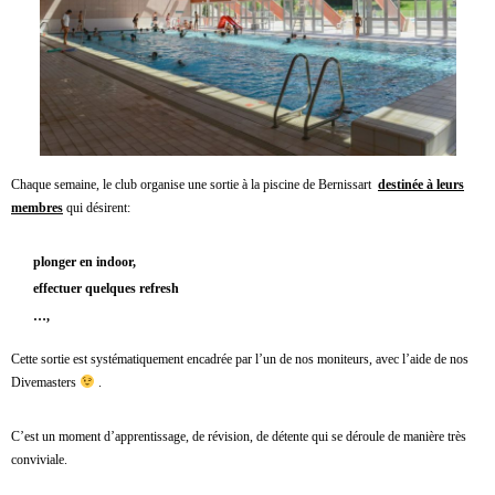
i
n
e
d
e
B
Chaque semaine, le club organise une sortie à la piscine de Bernissart
destinée à leurs
e
membres
qui désirent:
r
n
plonger en indoor,
effectuer quelques refresh
i
…,
s
s
Cette sortie est systématiquement encadrée par l’un de nos moniteurs, avec l’aide de nos
Divemasters
.
a
r
C’est un moment d’apprentissage, de révision, de détente qui se déroule de manière très
t
conviviale.